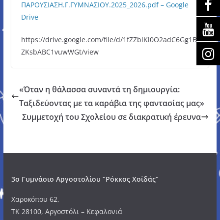
ΠΑΡΟΥΣΙΑΣΗ.Γ.ΓΥΜΝΑΣΙΟΥ.2025_2026.pdf – Google
Drive
https://drive.google.com/file/d/1fZZblKl0O2adC6Gg1B
ZKsbABC1vuwWGt/view
«Όταν η θάλασσα συναντά τη δημιουργία:
Ταξιδεύοντας με τα καράβια της φαντασίας μας»
Συμμετοχή του Σχολείου σε διακρατική έρευνα
3o Γυμνάσιο Αργοστολίου “Ρόκκος Χοϊδάς”
Χαροκόπου 62,
ΤΚ 28100, Αργοστόλι – Κεφαλονιά