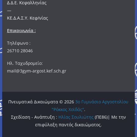
Δ.Δ.Ε. Κεφαλληνίας
—
ΚΕ.Δ.Α.Σ.Υ. Κεφ/νίας
Επικοινωνία :
Τηλέφωνο :
26710 28046
Ηλ. Ταχυδρομείο:
mail@3gym-argost.kef.sch.gr
Πνευματικά Δικαιώματα © 2026
3o Γυμνάσιο Αργοστολίου
"Ρόκκος Χοϊδάς"
.
Σχεδίαση - Ανάπτυξη :
Ηλίας Σουλιώτης
(ΠΕ86)| Με την
επιφύλαξη παντός δικαιώματος.