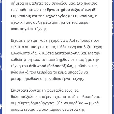
σήμερα οι μαθητές του σχολείου μας. Στο πλαίσιο
των μαθημάτων του
Εργαστηρίου Δεξιοτήτων (Β’
Γυμνασίου)
και της
Τεχνολογίας (Γ’ Γυμνασίου)
, η
σχολική μας αυλή μετατράπηκε σε ένα μικρό
«ναυπηγείο»
τέχνης.
Είχαμε την τιμή και τη χαρά να φιλοξενήσουμε τον
εκλεκτό συμπατριώτη μας καλλιτέχνη και δεξιοτέχνη
ξυλογλυπτικής, κ.
Κώστα Δευτεραίο-Αννίκα
. Με την
καθοδήγησή του, τα παιδιά ήρθαν σε επαφή με την
τέχνη του
driftwood (θαλασσόξυλα)
, μαθαίνοντας
πώς υλικά που ξεβράζει το κύμα μπορούν να
μεταμορφωθούν σε μοναδικά έργα τέχνης.
Επιστρατεύοντας τη φαντασία τους, τα
θαλασσόξυλα και αέρινα χρωματιστά τουλουπάνια,
οι μαθητές δημιούργησαν ξύλινα καράβια — μικρά
σκαριά έτοιμα να σαλπάρουν στα νερά της