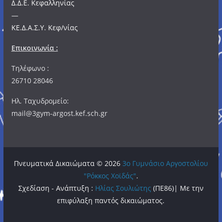
Δ.Δ.Ε. Κεφαλληνίας
—
ΚΕ.Δ.Α.Σ.Υ. Κεφ/νίας
Επικοινωνία :
Τηλέφωνο :
26710 28046
Ηλ. Ταχυδρομείο:
mail@3gym-argost.kef.sch.gr
Πνευματικά Δικαιώματα © 2026
3o Γυμνάσιο Αργοστολίου
"Ρόκκος Χοϊδάς"
.
Σχεδίαση - Ανάπτυξη :
Ηλίας Σουλιώτης
(ΠΕ86)| Με την
επιφύλαξη παντός δικαιώματος.