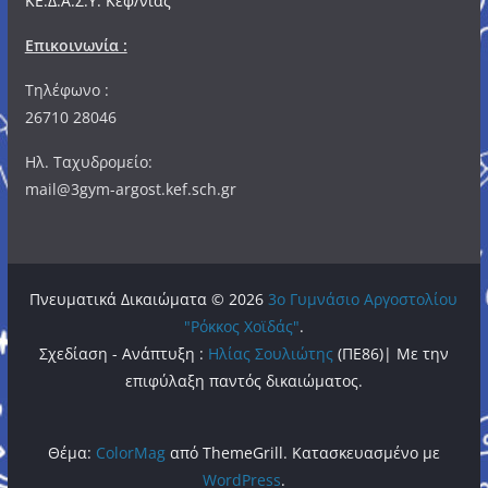
ΚΕ.Δ.Α.Σ.Υ. Κεφ/νίας
Επικοινωνία :
Τηλέφωνο :
26710 28046
Ηλ. Ταχυδρομείο:
mail@3gym-argost.kef.sch.gr
Πνευματικά Δικαιώματα © 2026
3o Γυμνάσιο Αργοστολίου
"Ρόκκος Χοϊδάς"
.
Σχεδίαση - Ανάπτυξη :
Ηλίας Σουλιώτης
(ΠΕ86)| Με την
επιφύλαξη παντός δικαιώματος.
Θέμα:
ColorMag
από ThemeGrill. Κατασκευασμένο με
WordPress
.