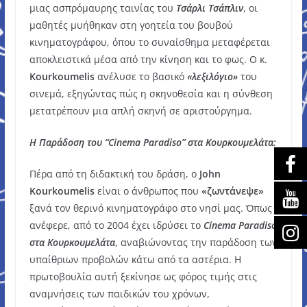
μιας ασπρόμαυρης ταινίας του
Τσάρλι Τσάπλιν
, οι
μαθητές μυήθηκαν στη γοητεία του βουβού
κινηματογράφου, όπου το συναίσθημα μεταφέρεται
αποκλειστικά μέσα από την κίνηση και το φως. Ο κ.
Kourkoumelis
ανέλυσε το βασικό
«λεξιλόγιο»
του
σινεμά, εξηγώντας πώς η σκηνοθεσία και η σύνθεση
μετατρέπουν μια απλή σκηνή σε αριστούργημα.
Η Παράδοση του “Cinema Paradiso” στα Κουρκουμελάτα:
Πέρα από τη διδακτική του δράση, ο
John
Kourkoumelis
είναι ο άνθρωπος που
«ζωντάνεψε»
ξανά τον θερινό κινηματογράφο στο νησί μας. Όπως
ανέφερε, από το 2004 έχει ιδρύσει το
Cinema Paradiso
στα Κουρκουμελάτα
, αναβιώνοντας την παράδοση των
υπαίθριων προβολών κάτω από τα αστέρια. Η
πρωτοβουλία αυτή ξεκίνησε ως φόρος τιμής στις
αναμνήσεις των παιδικών του χρόνων,