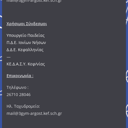
mail@3gym-argost.kef.sch.gr
Χρήσιμοι Σύνδεσμοι
Υπουργείο Παιδείας
Π.Δ.Ε. Ιονίων Νήσων
Δ.Δ.Ε. Κεφαλληνίας
—
ΚΕ.Δ.Α.Σ.Υ. Κεφ/νίας
Επικοινωνία :
Τηλέφωνο :
26710 28046
Ηλ. Ταχυδρομείο:
mail@3gym-argost.kef.sch.gr