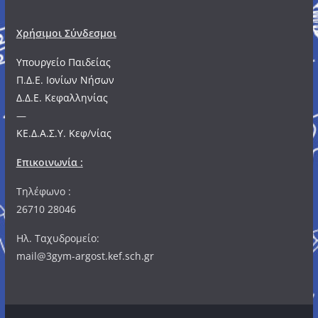
Χρήσιμοι Σύνδεσμοι
Υπουργείο Παιδείας
Π.Δ.Ε. Ιονίων Νήσων
Δ.Δ.Ε. Κεφαλληνίας
—
ΚΕ.Δ.Α.Σ.Υ. Κεφ/νίας
Επικοινωνία :
Τηλέφωνο :
26710 28046
Ηλ. Ταχυδρομείο:
mail@3gym-argost.kef.sch.gr