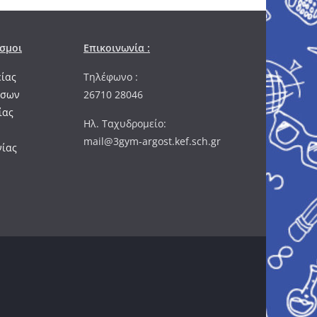
σμοι
Επικοινωνία :
είας
Τηλέφωνο :
ήσων
26710 28046
ίας
Ηλ. Ταχυδρομείο:
mail@3gym-argost.kef.sch.gr
νίας