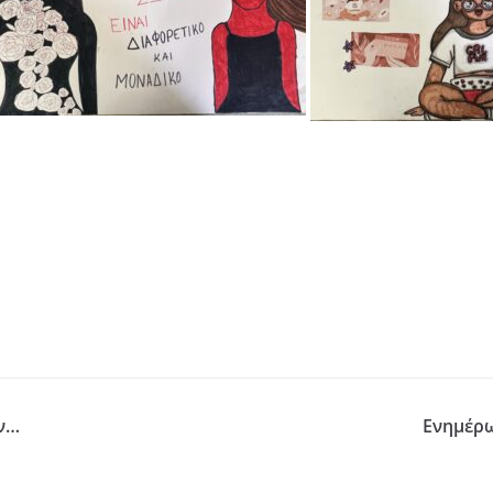
ύν…
Ενημέρω