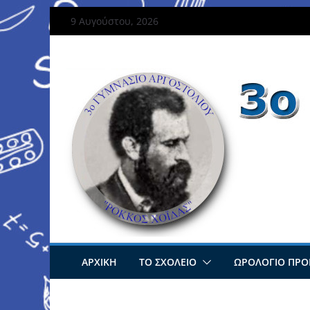
Μετάβαση
9 Αυγούστου, 2026
σε
περιεχόμενο
ΑΡΧΙΚΗ
ΤΟ ΣΧΟΛΕΙΟ
ΩΡΟΛΌΓΙΟ ΠΡ