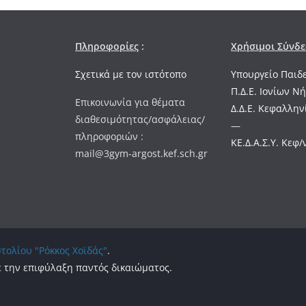
Πληροφορίες
:
Χρήσιμοι Σύνδε
Σχετικά με τον ιστότοπο
Υπουργείο Παιδ
Π.Δ.Ε. Ιονίων Ν
Επικοινωνία για θέματα
Δ.Δ.Ε. Κεφαλλην
διαθεσιμότητας/ασφάλειας/
—
πληροφοριών :
ΚΕ.Δ.Α.Σ.Υ. Κεφ/
mail@3gym-argost.kef.sch.gr
τολίου "Ρόκκος Χοϊδάς"
.
 την επιφύλαξη παντός δικαιώματος.