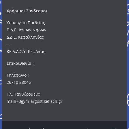
Χρήσιμοι Σύνδεσμοι
Υπουργείο Παιδείας
Π.Δ.Ε. Ιονίων Νήσων
Δ.Δ.Ε. Κεφαλληνίας
—
ΚΕ.Δ.Α.Σ.Υ. Κεφ/νίας
Επικοινωνία :
Τηλέφωνο :
26710 28046
Ηλ. Ταχυδρομείο:
mail@3gym-argost.kef.sch.gr