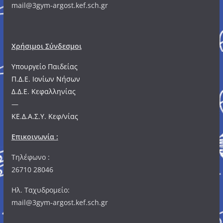
mail@3gym-argost.kef.sch.gr
Χρήσιμοι Σύνδεσμοι
Υπουργείο Παιδείας
Π.Δ.Ε. Ιονίων Νήσων
Δ.Δ.Ε. Κεφαλληνίας
—
ΚΕ.Δ.Α.Σ.Υ. Κεφ/νίας
Επικοινωνία :
Τηλέφωνο :
26710 28046
Ηλ. Ταχυδρομείο:
mail@3gym-argost.kef.sch.gr