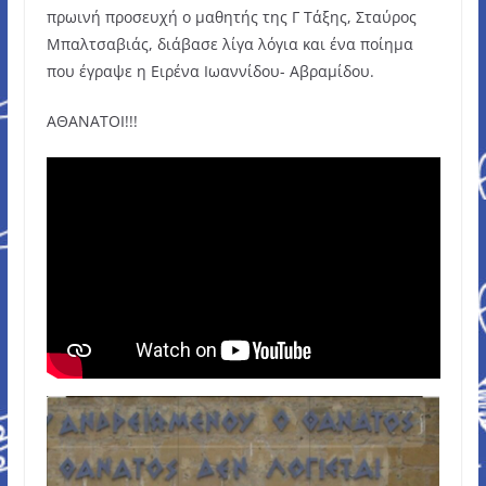
πρωινή προσευχή ο μαθητής της Γ Τάξης, Σταύρος
Μπαλτσαβιάς, διάβασε λίγα λόγια και ένα ποίημα
που έγραψε η Ειρένα Ιωαννίδου- Αβραμίδου.
ΑΘΑΝΑΤΟΙ!!!