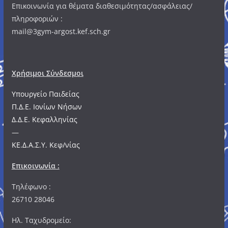
Επικοινωνία για θέματα διαθεσιμότητας/ασφάλειας/
πληροφοριών :
mail@3gym-argost.kef.sch.gr
Χρήσιμοι Σύνδεσμοι
Υπουργείο Παιδείας
Π.Δ.Ε. Ιονίων Νήσων
Δ.Δ.Ε. Κεφαλληνίας
—
ΚΕ.Δ.Α.Σ.Υ. Κεφ/νίας
Επικοινωνία :
Τηλέφωνο :
26710 28046
Ηλ. Ταχυδρομείο: